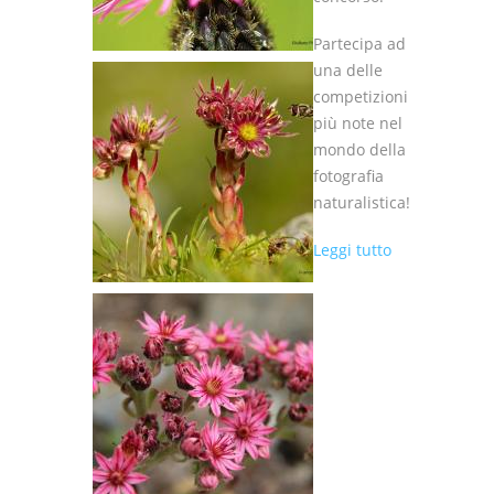
Partecipa ad
una delle
competizioni
più note nel
mondo della
fotografia
naturalistica!
su La
Leggi tutto
scadenza
è vicina!