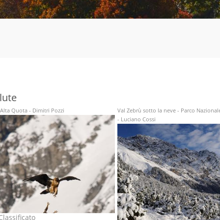
lute
Alta Quota - Dimitri Pozzi
Val Zebrù sotto la neve - Parco Nazionale
- Luciano Cossi
lassificato