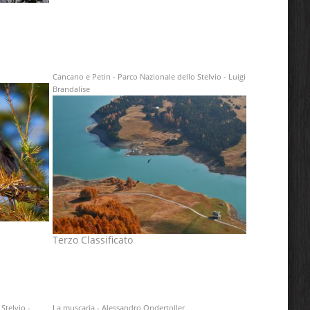
Cancano e Petin - Parco Nazionale dello Stelvio - Luigi
Brandalise
Terzo Classificato
Stelvio -
La muscaria - Alessandro Ondertoller