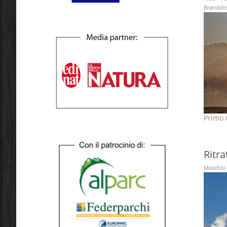
Brandali
Primo C
Ritra
Maschio 