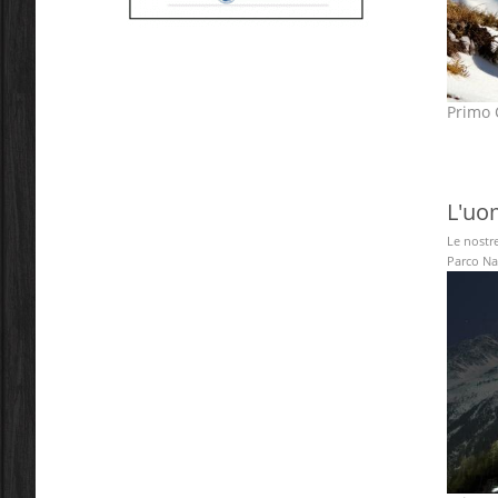
Primo C
L'uo
Le nostr
Parco Naz