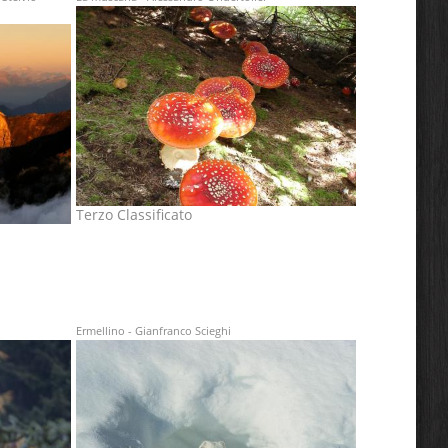
Terzo Classificato
Ermellino - Gianfranco Scieghi