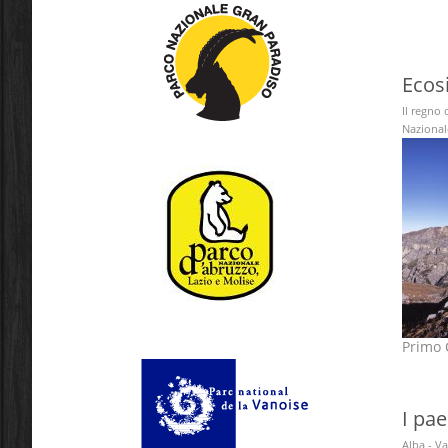
Ecos
Il regno 
Nazionale
Primo C
I pae
Alba - Va