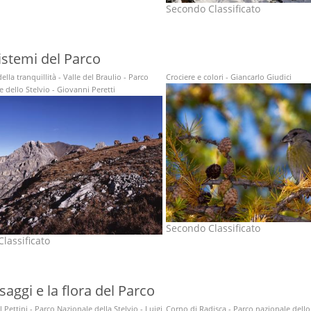
Secondo Classificato
istemi del Parco
della tranquillità - Valle del Braulio - Parco
Crociere e colori - Giancarlo Giudici
 dello Stelvio - Giovanni Peretti
Secondo Classificato
lassificato
saggi e la flora del Parco
l Pettini - Parco Nazionale della Stelvio - Luigi
Corno di Radisca - Parco nazionale dello 