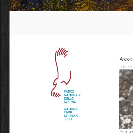
Asso
Duello d'
Primo C