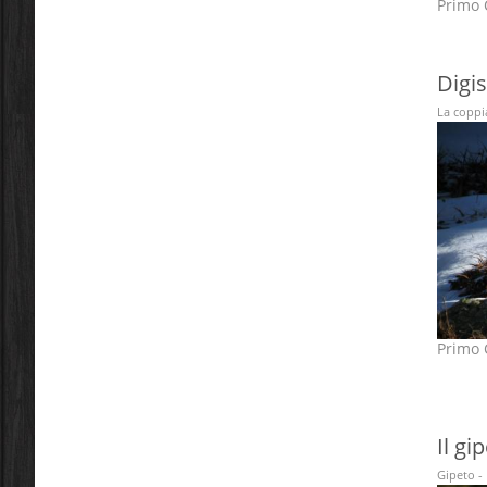
Primo C
Digi
La coppia
Primo C
Il gi
Gipeto - 