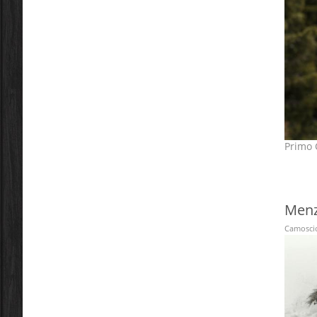
Primo C
Menz
Camoscio 