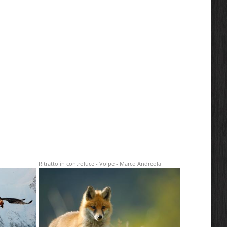
Ritratto in controluce - Volpe - Marco Andreola