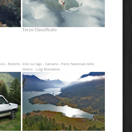
Terzo Classificato
lvio - Roberto
Volo sul lago - Cancano - Parco Nazionale dello
Stelvio - Luigi Brandalise