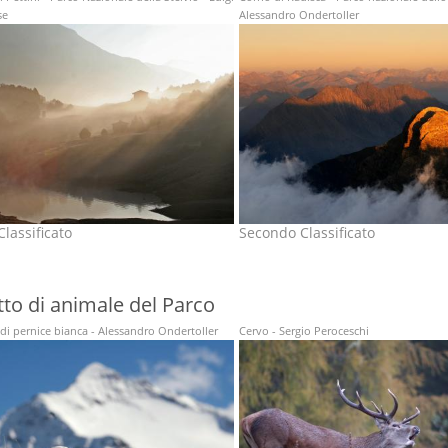
se
Alessandro Ondertoller
lassificato
Secondo Classificato
tto di animale del Parco
di pernice bianca - Alessandro Ondertoller
Cervo - Sergio Peroceschi