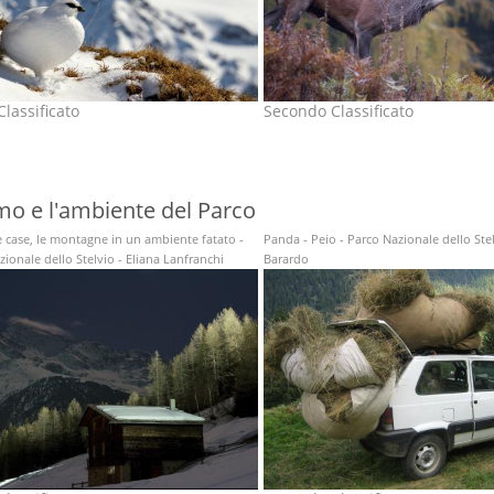
lassificato
Secondo Classificato
mo e l'ambiente del Parco
e case, le montagne in un ambiente fatato -
Panda - Peio - Parco Nazionale dello Ste
ionale dello Stelvio - Eliana Lanfranchi
Barardo