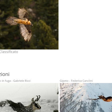
lassificato
ioni
in fuga - Gabriele Ricci
Gipeto - Federica Canclini