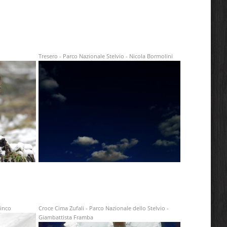
Tresero - Parco Nazionale Stelvio - Nicola Bormolini
Vinco
Croce Cima Zufali - Parco Nazionale dello Stelvio -
Giambattista Framba