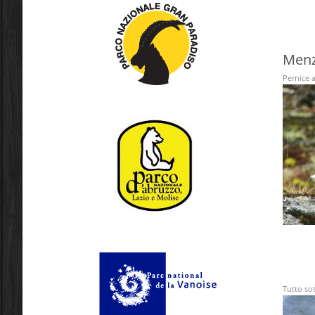
Menz
Pernice 
Tutto sot