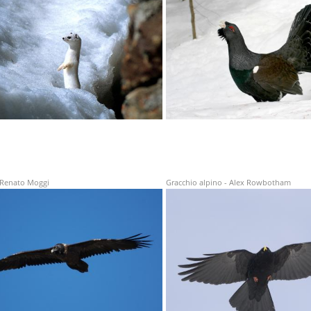
 Renato Moggi
Gracchio alpino - Alex Rowbotham