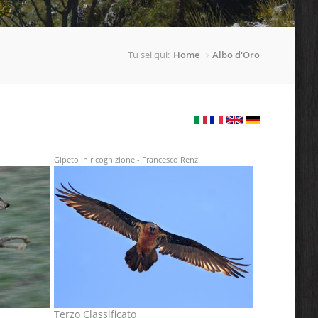
Tu sei qui:
Home
Albo d'Oro
Gipeto in ricognizione - Francesco Renzi
Terzo Classificato