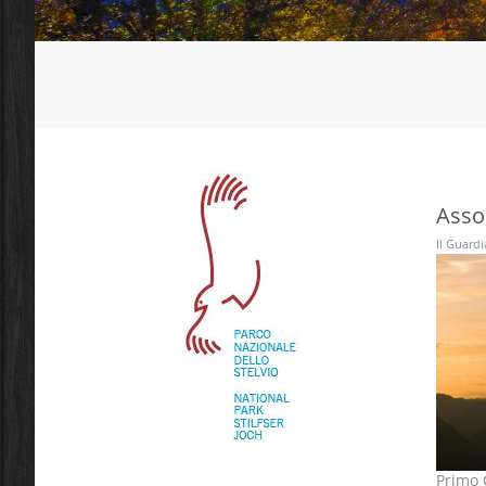
Asso
Il Guard
Primo C