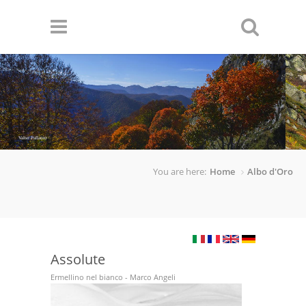
Skip to main content
Valter Pallaoro
Stanislao Basileo
You are here:
Home
Albo d'Oro
Assolute
Ermellino nel bianco - Marco Angeli