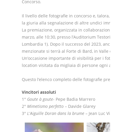
Concorso.
Il livello delle fotografie in concorso e, talora, la diffico
la giuria alla segnalazione di altre undici immagini che 
La premiazione, organizzata in collaborazione con Regi
marzo, alle 10:30, presso l’Auditorium Testori di Palazzo
Lombardia 1). Dopo il successo del 2023, anche quest’anno
menzionate si terrà al Forte di Bard, in Valle d’Aosta, da
Un’occasione importante di visibilità per i fotografi vinc
location visitata da migliaia di persone ogni anno.
Questo l’elenco completo delle fotografie premiate:
Vincitori assoluti
1°
Goute à goute
- Pepe Badia Marrero
2°
Mimetismo perfetto
– Davide Glarey
3°
L'Aiguille Doran dans la brume
– Jean Luc Viart