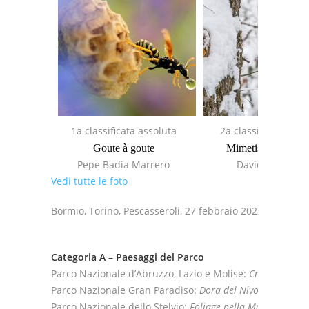
1a classificata assoluta
2a classifica assolu
Goute à goute
Mimetismo perfett
Pepe Badia Marrero
Davide Glarey
Vedi tutte le foto
Bormio, Torino, Pescasseroli, 27 febbraio 2023
Categoria A – Paesaggi del Parco
Parco Nazionale d’Abruzzo, Lazio e Molise:
Creste calcar
Parco Nazionale Gran Paradiso:
Dora del Nivolet
– Alfred
Parco Nazionale dello Stelvio:
Foliage nella Magnifica Ter