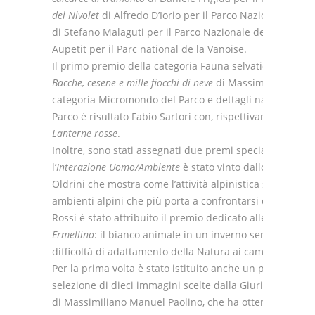
del Nivolet
di Alfredo D’Iorio per il Parco Nazionale Gran
di Stefano Malaguti per il Parco Nazionale dello Stelvio
Aupetit per il Parc national de la Vanoise.
Il primo premio della categoria Fauna selvatica del Parco 
Bacche, cesene e mille fiocchi di neve
di Massimiliano Manue
categoria Micromondo del Parco e dettagli naturali sia 
Parco è risultato Fabio Sartori con, rispettivamente, le
Lanterne rosse
.
Inoltre, sono stati assegnati due premi speciali. Il pre
l’
Interazione Uomo/Ambiente
è stato vinto dallo scatto
La 
Oldrini che mostra come l’attività alpinistica sia una de
ambienti alpini che più porta a confrontarsi con la pro
Rossi è stato attribuito il premio dedicato alle crisi ecol
Ermellino
: il bianco animale in un inverno senza neve, n
difficoltà di adattamento della Natura ai cambiamenti cl
Per la prima volta è stato istituito anche un premio del 
selezione di dieci immagini scelte dalla Giuria è risultat
di Massimiliano Manuel Paolino, che ha ottenuto 405 mi 