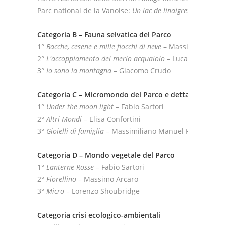
Parc national de la Vanoise:
Un lac de linaigrettes
– Cathe
Categoria B – Fauna selvatica del Parco
1°
Bacche, cesene e mille fiocchi di neve
– Massimiliano Ma
2°
L'accoppiamento del merlo acquaiolo
– Luca Casale
3°
Io sono la montagna
– Giacomo Crudo
Categoria C – Micromondo del Parco e dettagli natural
1°
Under the moon light
– Fabio Sartori
2°
Altri Mondi
– Elisa Confortini
3°
Gioielli di famiglia
– Massimiliano Manuel Paolino
Categoria D – Mondo vegetale del Parco
1°
Lanterne Rosse
– Fabio Sartori
2°
Fiorellino
– Massimo Arcaro
3°
Micro
– Lorenzo Shoubridge
Categoria crisi ecologico-ambientali