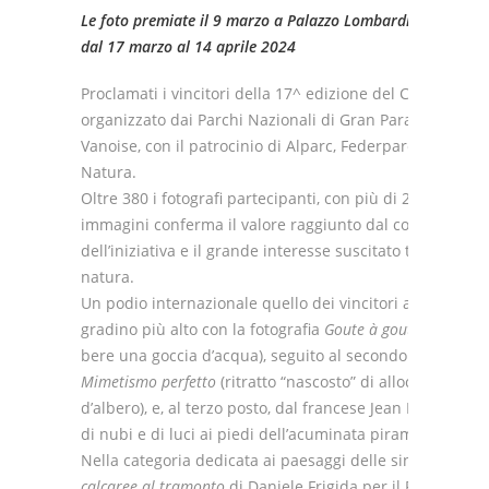
Le foto premiate il 9 marzo a Palazzo Lombardia a Milano 
dal 17 marzo al 14 aprile 2024
Proclamati i vincitori della 17^ edizione del Concorso in
organizzato dai Parchi Nazionali di Gran Paradiso, Stelvi
Vanoise, con il patrocinio di Alparc, Federparchi e la me
Natura.
Oltre 380 i fotografi partecipanti, con più di 2700 fotogr
immagini conferma il valore raggiunto dal concorso dedi
dell’iniziativa e il grande interesse suscitato tra gli app
natura.
Un podio internazionale quello dei vincitori assoluti, c
gradino più alto con la fotografia
Goute à goute
(una vesp
bere una goccia d’acqua), seguito al secondo posto dal
Mimetismo perfetto
(ritratto “nascosto” di allocchi, ricope
d’albero), e, al terzo posto, dal francese Jean Luc Viart 
di nubi e di luci ai piedi dell’acuminata piramide dell’Ag
Nella categoria dedicata ai paesaggi delle singole aree
calcaree al tramonto
di Daniele Frigida per il Parco Nazi